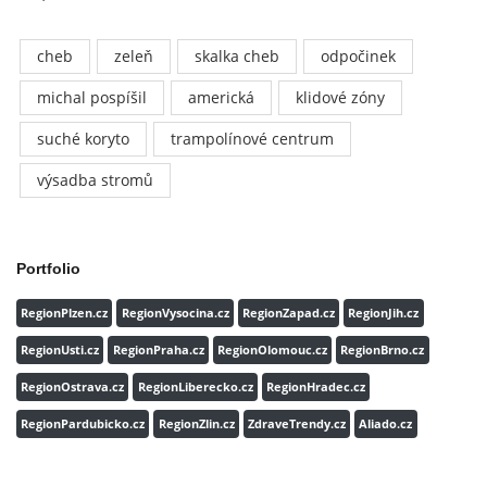
cheb
zeleň
skalka cheb
odpočinek
michal pospíšil
americká
klidové zóny
suché koryto
trampolínové centrum
výsadba stromů
Portfolio
RegionPlzen.cz
RegionVysocina.cz
RegionZapad.cz
RegionJih.cz
RegionUsti.cz
RegionPraha.cz
RegionOlomouc.cz
RegionBrno.cz
RegionOstrava.cz
RegionLiberecko.cz
RegionHradec.cz
RegionPardubicko.cz
RegionZlin.cz
ZdraveTrendy.cz
Aliado.cz