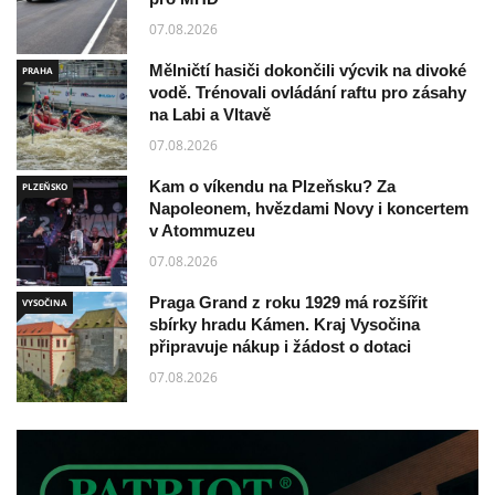
07.08.2026
Mělničtí hasiči dokončili výcvik na divoké
PRAHA
vodě. Trénovali ovládání raftu pro zásahy
na Labi a Vltavě
07.08.2026
Kam o víkendu na Plzeňsku? Za
PLZEŇSKO
Napoleonem, hvězdami Novy i koncertem
v Atommuzeu
07.08.2026
Praga Grand z roku 1929 má rozšířit
VYSOČINA
sbírky hradu Kámen. Kraj Vysočina
připravuje nákup i žádost o dotaci
07.08.2026