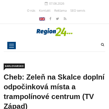
07.08.2026
O nás
Kontakt
Reklama
SEO servis
KARLOVARSKO
Cheb: Zeleň na Skalce doplní
odpočinková místa a
trampolínové centrum (TV
Západ)