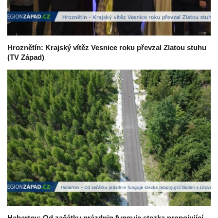
Hroznětín: Krajský vítěz Vesnice roku převzal Zlatou stuhu
(TV Západ)
Habartov: Od začátku prázdnin funguje stezka propojující