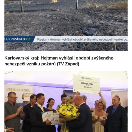
Karlovarský kraj: Hejtman vyhlásil období zvýšeného
nebezpečí vzniku požárů (TV Západ)