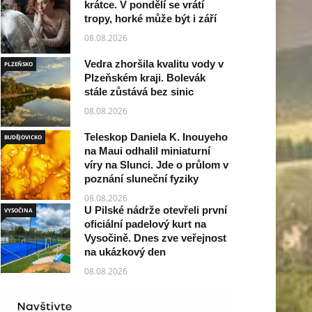
krátce. V pondělí se vrátí
tropy, horké může být i září
08.08.2026
Vedra zhoršila kvalitu vody v
PLZEŇSKO
Plzeňském kraji. Bolevák
stále zůstává bez sinic
08.08.2026
Teleskop Daniela K. Inouyeho
BUDĚJOVICKO
na Maui odhalil miniaturní
víry na Slunci. Jde o průlom v
poznání sluneční fyziky
08.08.2026
U Pilské nádrže otevřeli první
VYSOČINA
oficiální padelový kurt na
Vysočině. Dnes zve veřejnost
na ukázkový den
08.08.2026