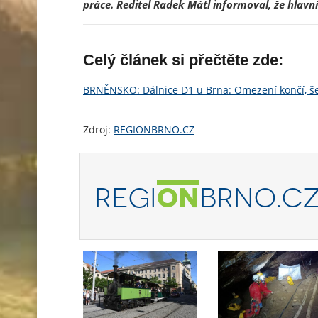
práce. Ředitel Radek Mátl informoval, že hlavn
Celý článek si přečtěte zde:
BRNĚNSKO: Dálnice D1 u Brna: Omezení končí, še
Zdroj:
REGIONBRNO.CZ
REGI
ON
BRNO.C