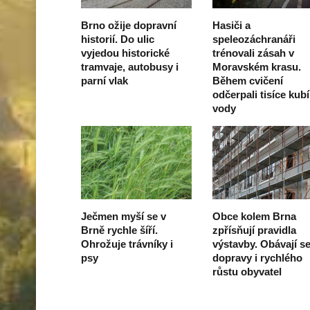
Brno ožije dopravní
Hasiči a
historií. Do ulic
speleozáchranáři
vyjedou historické
trénovali zásah v
tramvaje, autobusy i
Moravském krasu.
parní vlak
Během cvičení
odčerpali tisíce kub
vody
Ječmen myší se v
Obce kolem Brna
Brně rychle šíří.
zpřísňují pravidla
Ohrožuje trávníky i
výstavby. Obávají s
psy
dopravy i rychlého
růstu obyvatel