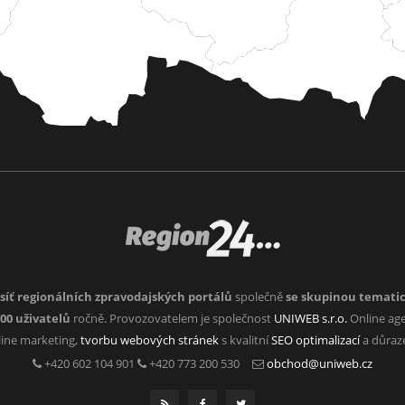
síť regionálních zpravodajských portálů
společně
se skupinou temati
000 uživatelů
ročně. Provozovatelem je společnost
UNIWEB s.r.o.
Online age
nline marketing,
tvorbu webových stránek
s kvalitní
SEO optimalizací
a důra
+420 602 104 901
+420 773 200 530
obchod@uniweb.cz