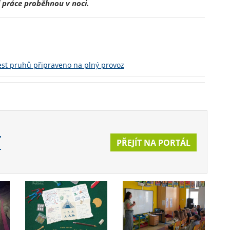
í práce proběhnou v noci.
st pruhů připraveno na plný provoz
Z
PŘEJÍT NA PORTÁL