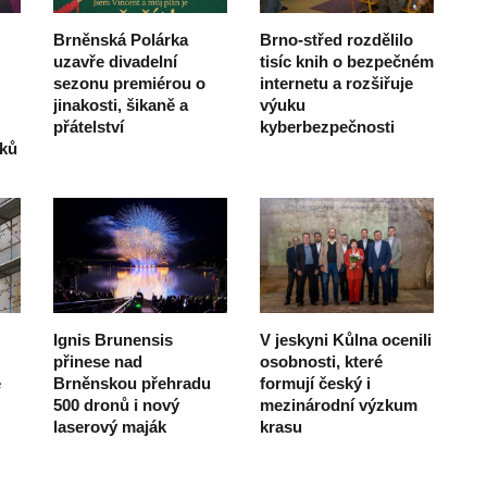
Brněnská Polárka
Brno-střed rozdělilo
uzavře divadelní
tisíc knih o bezpečném
sezonu premiérou o
internetu a rozšiřuje
jinakosti, šikaně a
výuku
přátelství
kyberbezpečnosti
íků
Ignis Brunensis
V jeskyni Kůlna ocenili
přinese nad
osobnosti, které
e
Brněnskou přehradu
formují český i
500 dronů i nový
mezinárodní výzkum
laserový maják
krasu