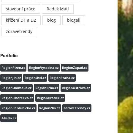
stavební práce
Radek Mátl
křížení D1 a D2
blog
blogall
zdravetrendy
Portfolio
RegionPlzen.cz
RegionVysocina.cz
RegionZapad.cz
RegionJih.cz
RegionUsti.cz
RegionPraha.cz
RegionOlomouc.cz
RegionBrno.cz
RegionOstrava.cz
RegionLiberecko.cz
RegionHradec.cz
RegionPardubicko.cz
RegionZlin.cz
ZdraveTrendy.cz
Aliado.cz