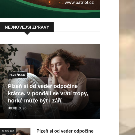
NEJNOVĚJŠÍ ZPRÁVY
PLZEŇSKO
Plzeň si od veder odpočine
krátce. V pondělí se vrátí tropy,
horké může být i září
08.08.2026
Plzeň si od veder odpočine
PLZEŇSKO