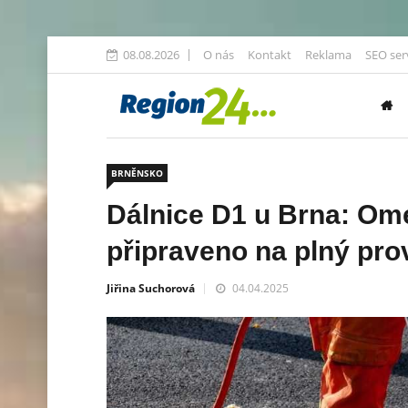
08.08.2026
O nás
Kontakt
Reklama
SEO ser
BRNĚNSKO
Dálnice D1 u Brna: Ome
připraveno na plný pro
Jiřina Suchorová
04.04.2025