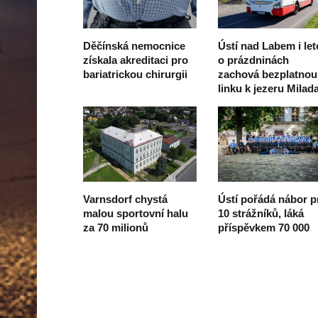
Děčínská nemocnice
Ústí nad Labem i let
získala akreditaci pro
o prázdninách
bariatrickou chirurgii
zachová bezplatnou
linku k jezeru Milad
Varnsdorf chystá
Ústí pořádá nábor p
malou sportovní halu
10 strážníků, láká
za 70 milionů
příspěvkem 70 000