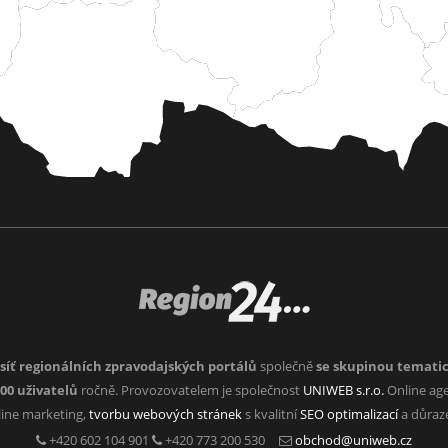
síť regionálních zpravodajských portálů
společně
se skupinou temati
000 uživatelů
ročně. Provozovatelem je společnost
UNIWEB s.r.o.
Online age
nline marketing,
tvorbu webových stránek
s kvalitní
SEO optimalizací
a důra
+420 602 104 901
+420 773 200 530
obchod@uniweb.cz