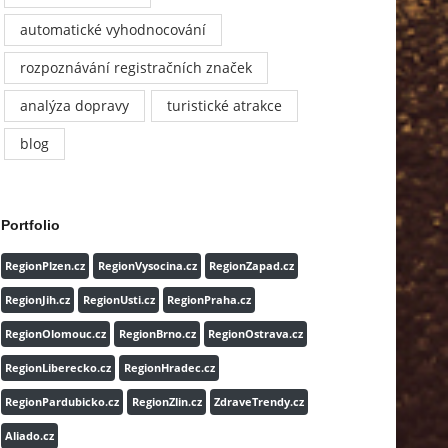
automatické vyhodnocování
rozpoznávání registračních značek
analýza dopravy
turistické atrakce
blog
Portfolio
RegionPlzen.cz
RegionVysocina.cz
RegionZapad.cz
RegionJih.cz
RegionUsti.cz
RegionPraha.cz
RegionOlomouc.cz
RegionBrno.cz
RegionOstrava.cz
RegionLiberecko.cz
RegionHradec.cz
RegionPardubicko.cz
RegionZlin.cz
ZdraveTrendy.cz
Aliado.cz