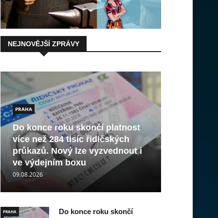
NEJNOVĚJŠÍ ZPRÁVY
PRAHA
Do konce roku skončí platnost
více než 284 tisíc řidičských
průkazů. Nový lze vyzvednout i
ve výdejním boxu
09.08.2026
Do konce roku skončí
PRAHA