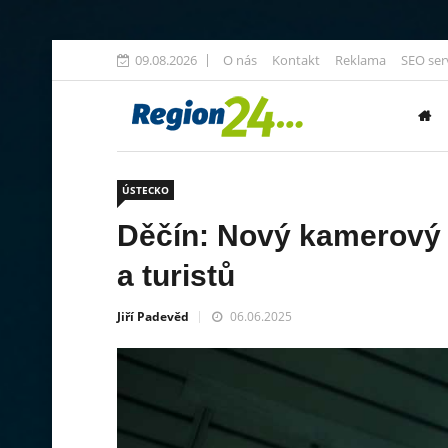
09.08.2026
O nás
Kontakt
Reklama
SEO ser
ÚSTECKO
Děčín: Nový kamerový 
a turistů
Jiří Padevěd
06.06.2025