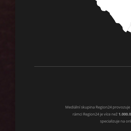
Mediální skupina Region24 provozuje
rámci Region24 je více než
1.000.
specializuje na o