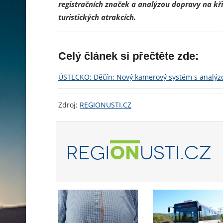
registračních značek a analýzou dopravy na k
turistických atrakcích.
Celý článek si přečtěte zde:
ÚSTECKO: Děčín: Nový kamerový systém s analýzo
Zdroj:
REGIONUSTI.CZ
REGI
ON
USTI.CZ