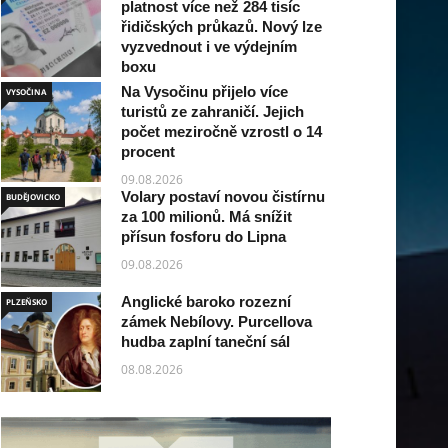
platnost více než 284 tisíc
řidičských průkazů. Nový lze
vyzvednout i ve výdejním
boxu
Na Vysočinu přijelo více
09.08.2026
VYSOČINA
turistů ze zahraničí. Jejich
počet meziročně vzrostl o 14
procent
09.08.2026
Volary postaví novou čistírnu
BUDĚJOVICKO
za 100 milionů. Má snížit
přísun fosforu do Lipna
09.08.2026
Anglické baroko rozezní
PLZEŇSKO
zámek Nebílovy. Purcellova
hudba zaplní taneční sál
08.08.2026