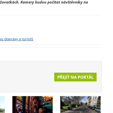
řižovatkách. Kamery budou počítat návštěvníky na
u dopravy a turistů
PŘEJÍT NA PORTÁL