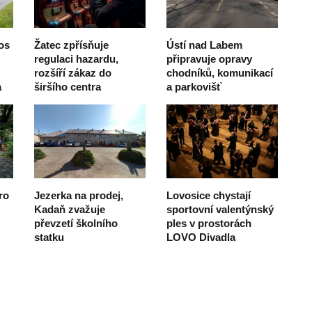
os
Žatec zpřísňuje
Ústí nad Labem
regulaci hazardu,
připravuje opravy
rozšíří zákaz do
chodníků, komunikací
a
širšího centra
a parkovišť
ro
Jezerka na prodej,
Lovosice chystají
Kadaň zvažuje
sportovní valentýnský
převzetí školního
ples v prostorách
statku
LOVO Divadla