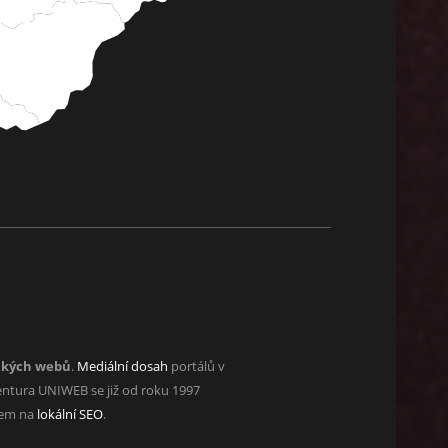
ckých webů
.
Mediální dosah
portálů v
ntura UNIWEB se již od roku 1997
zem na
lokální SEO
.