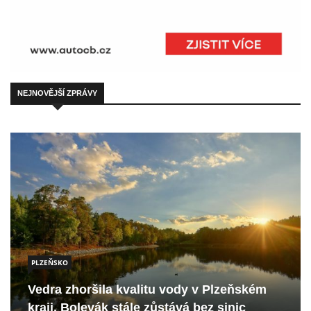
NEJNOVĚJŠÍ ZPRÁVY
PLZEŇSKO
Vedra zhoršila kvalitu vody v Plzeňském
kraji. Bolevák stále zůstává bez sinic