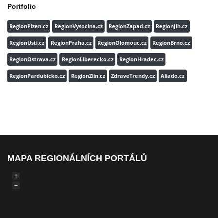
Portfolio
RegionPlzen.cz
RegionVysocina.cz
RegionZapad.cz
RegionJih.cz
RegionUsti.cz
RegionPraha.cz
RegionOlomouc.cz
RegionBrno.cz
RegionOstrava.cz
RegionLiberecko.cz
RegionHradec.cz
RegionPardubicko.cz
RegionZlin.cz
ZdraveTrendy.cz
Aliado.cz
MAPA REGIONÁLNÍCH PORTÁLŮ
+
−