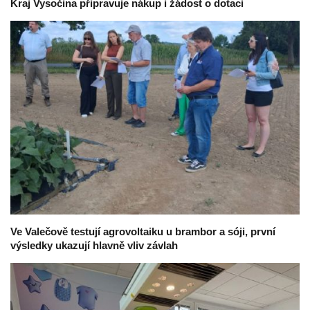
Kraj Vysočina připravuje nákup i žádost o dotaci
Ve Valečově testují agrovoltaiku u brambor a sóji, první
výsledky ukazují hlavně vliv závlah