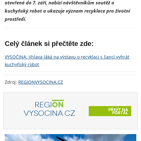
otevřená do 7. září, nabízí návštěvníkům soutěž o
kuchyňský robot a ukazuje význam recyklace pro životní
prostředí.
Celý článek si přečtěte zde:
VYSOČINA: Jihlava láká na výstavu o recyklaci s šancí vyhrát
kuchyňský robot
Zdroj:
REGIONVYSOCINA.CZ
REGI
ON
PŘEJÍT NA
VYSOCINA.CZ
PORTÁL