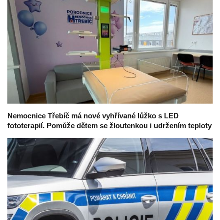
Nemocnice Třebíč má nové vyhřívané lůžko s LED
fototerapií. Pomůže dětem se žloutenkou i udržením teploty