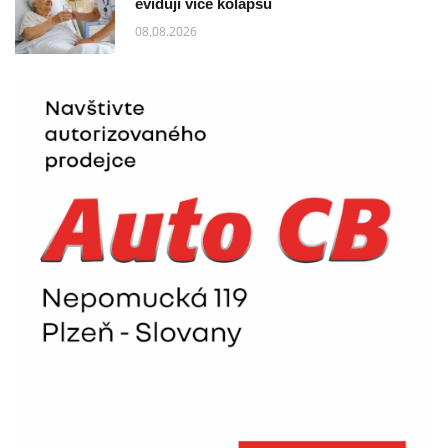
evidují více kolapsů
08.08.2026