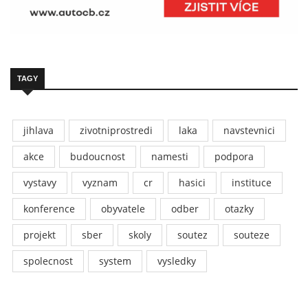
TAGY
jihlava
zivotniprostredi
laka
navstevnici
akce
budoucnost
namesti
podpora
vystavy
vyznam
cr
hasici
instituce
konference
obyvatele
odber
otazky
projekt
sber
skoly
soutez
souteze
spolecnost
system
vysledky