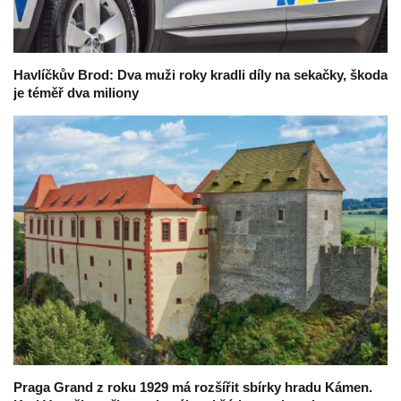
Havlíčkův Brod: Dva muži roky kradli díly na sekačky, škoda
je téměř dva miliony
Praga Grand z roku 1929 má rozšířit sbírky hradu Kámen.