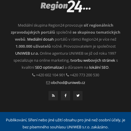
Mediální skupina Region24 provozuje
síť regionálních
zpravodajských portálů
společně
se skupinou tematických
webů
.
Mediální dosah
portálů v rámci Region24 je více než
1.000.000 uživatelů
ročně. Provozovatelem je společnost
UNIWEB s.r.o.
Online agentura UNIWEB se již od roku 1997
specializuje na online marketing,
tvorbu webových stránek
s
kvalitní
SEO optimalizací
a důrazem na
lokální SEO
.
+420 602 104 901
+420 773 200 530
obchod@uniweb.cz
Publikování, šíření nebo jiné užití obsahu pro jiné než osobní účely, je
bez písemného souhlasu UNIWEB s.r.o. zakázáno.