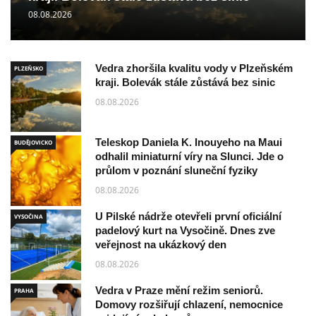
08.08.2026
Vedra zhoršila kvalitu vody v Plzeňském
PLZEŇSKO
kraji. Bolevák stále zůstává bez sinic
08.08.2026
Teleskop Daniela K. Inouyeho na Maui
BUDĚJOVICKO
odhalil miniaturní víry na Slunci. Jde o
průlom v poznání sluneční fyziky
08.08.2026
U Pilské nádrže otevřeli první oficiální
VYSOČINA
padelový kurt na Vysočině. Dnes zve
veřejnost na ukázkový den
08.08.2026
Vedra v Praze mění režim seniorů.
PRAHA
Domovy rozšiřují chlazení, nemocnice