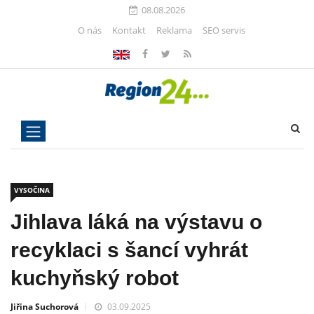
08.08.2026
O nás
Kontakt
Reklama
SEO servis
VYSOČINA
Jihlava láká na výstavu o
recyklaci s šancí vyhrát
kuchyňský robot
Jiřina Suchorová
03.09.2025