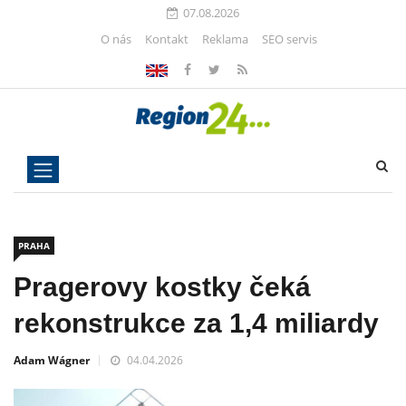
07.08.2026
O nás
Kontakt
Reklama
SEO servis
PRAHA
Pragerovy kostky čeká
rekonstrukce za 1,4 miliardy
Adam Wágner
04.04.2026