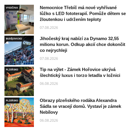
Nemocnice Třebíč má nové vyhřívané
VYSOČINA
lůžko s LED fototerapií. Pomůže dětem se
žloutenkou i udržením teploty
07.08.2026
Jihočeský kraj nabízí za Dynamo 32,55
BUDĚJOVICKO
milionu korun. Odkup akcií chce dokončit
co nejrychleji
07.08.2026
Tip na výlet - Zámek Hořovice ukrývá
PLZEŇSKO
šlechtický luxus i torzo letadla v ložnici
06.08.2026
Obrazy plzeňského rodáka Alexandra
PLZEŇSKO
Sádla se vracejí domů. Vystaví je zámek
Nebílovy
06.08.2026