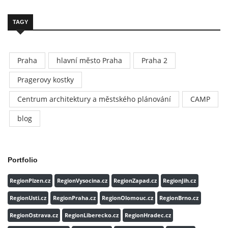
TAGY
Praha
hlavní město Praha
Praha 2
Pragerovy kostky
Centrum architektury a městského plánování
CAMP
blog
Portfolio
RegionPlzen.cz
RegionVysocina.cz
RegionZapad.cz
RegionJih.cz
RegionUsti.cz
RegionPraha.cz
RegionOlomouc.cz
RegionBrno.cz
RegionOstrava.cz
RegionLiberecko.cz
RegionHradec.cz