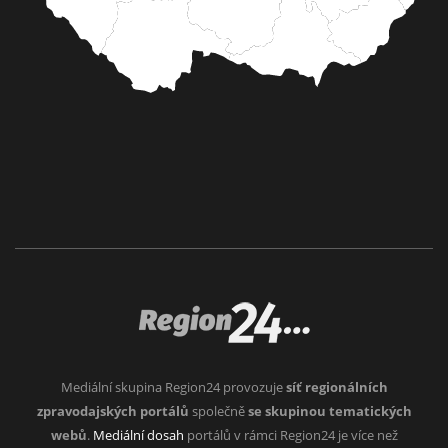
Mediální skupina Region24 provozuje
síť regionálních
zpravodajských portálů
společně
se skupinou tematických
webů
.
Mediální dosah
portálů v rámci Region24 je více než