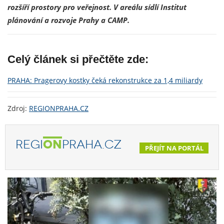
rozšíří prostory pro veřejnost. V areálu sídlí Institut
plánování a rozvoje Prahy a CAMP.
Celý článek si přečtěte zde:
PRAHA: Pragerovy kostky čeká rekonstrukce za 1,4 miliardy
Zdroj:
REGIONPRAHA.CZ
REGI
ON
PRAHA.CZ
PŘEJÍT NA PORTÁL