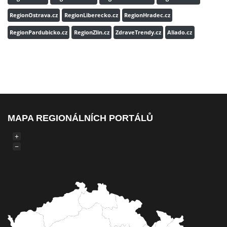
RegionOstrava.cz
RegionLiberecko.cz
RegionHradec.cz
RegionPardubicko.cz
RegionZlin.cz
ZdraveTrendy.cz
Aliado.cz
MAPA REGIONÁLNÍCH PORTÁLŮ
+
−