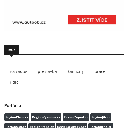
TAGY
rozvadov
prestavba
kamiony
prace
ridici
Portfolio
RegionPlzen.cz
RegionVysocina.cz
RegionZapad.cz
RegionJih.cz
RegionUsti.cz
RegionPraha.cz
RegionOlomouc.cz
RegionBrno.cz