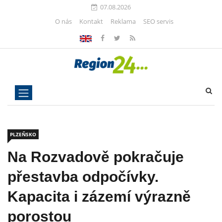
07.08.2026
O nás
Kontakt
Reklama
SEO servis
PLZEŇSKO
Na Rozvadově pokračuje
přestavba odpočívky.
Kapacita i zázemí výrazně
porostou