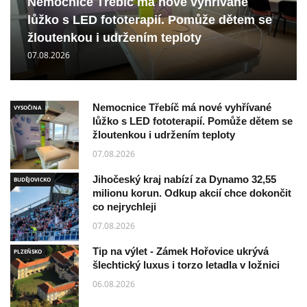
Nemocnice Třebíč má nové vyhřívané
lůžko s LED fototerapií. Pomůže dětem se
žloutenkou i udržením teploty
07.08.2026
Nemocnice Třebíč má nové vyhřívané
VYSOČINA
lůžko s LED fototerapií. Pomůže dětem se
žloutenkou i udržením teploty
07.08.2026
Jihočeský kraj nabízí za Dynamo 32,55
BUDĚJOVICKO
milionu korun. Odkup akcií chce dokončit
co nejrychleji
07.08.2026
Tip na výlet - Zámek Hořovice ukrývá
PLZEŇSKO
šlechtický luxus i torzo letadla v ložnici
06.08.2026