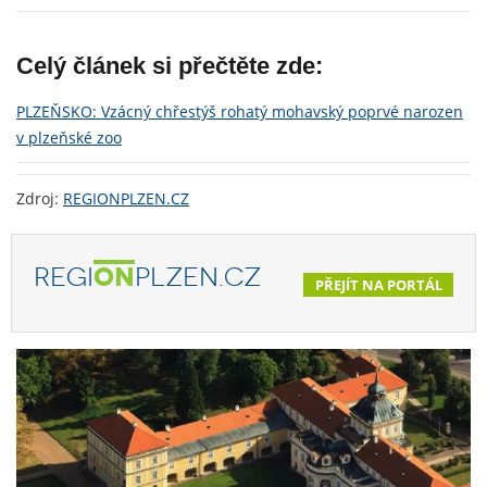
Celý článek si přečtěte zde:
PLZEŇSKO: Vzácný chřestýš rohatý mohavský poprvé narozen
v plzeňské zoo
Zdroj:
REGIONPLZEN.CZ
REGI
ON
PLZEN.CZ
PŘEJÍT NA PORTÁL