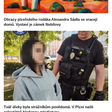
Obrazy plzeňského rodáka Alexandra Sádla se vracejí
domů. Vystaví je zámek Nebílovy
Tvář dívky byla strážníkům povědomá. V Plzni našli
celostátně hledanou mladistvou