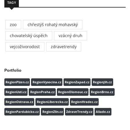
TAGY
zoo
chřestýš rohatý mohavský
chovatelský úspěch
vzácný druh
vejcoživorodost
zdravetrendy
Portfolio
RegionPlzen.cz
RegionVysocina.cz
RegionZapad.cz
RegionJih.cz
RegionUsti.cz
RegionPraha.cz
RegionOlomouc.cz
RegionBrno.cz
RegionOstrava.cz
RegionLiberecko.cz
RegionHradec.cz
RegionPardubicko.cz
RegionZlin.cz
ZdraveTrendy.cz
Aliado.cz