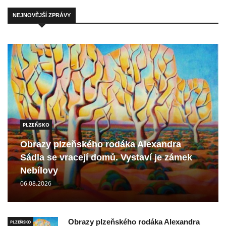
NEJNOVĚJŠÍ ZPRÁVY
PLZEŇSKO
Obrazy plzeňského rodáka Alexandra
Sádla se vracejí domů. Vystaví je zámek
Nebílovy
06.08.2026
Obrazy plzeňského rodáka Alexandra
PLZEŇSKO