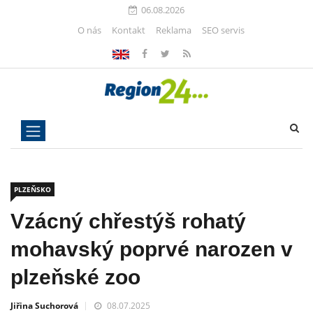
06.08.2026
O nás
Kontakt
Reklama
SEO servis
PLZEŇSKO
Vzácný chřestýš rohatý
mohavský poprvé narozen v
plzeňské zoo
Jiřina Suchorová
08.07.2025