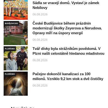
Sádla se vracejí domů. Vystaví je zámek
Nebílovy
06.08.2026
České Budějovice během prázdnin
BUDĚJOVICKO
modernizují školky Zeyerova a Nerudova.
Opravy míří na úspory energií
06.08.2026
Tvář dívky byla strážníkům povědomá. V
PLZEŇSKO
Plzni našli celostátně hledanou mladistvou
06.08.2026
Pačejov dokončil kanalizaci za 100
PLZEŇSKO
milionů. Vzniklo 9,2 km stok a dvě čističky
06.08.2026