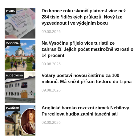
Do konce roku skončí platnost více než
PRAHA
284 tisíc řidičských průkazů. Nový lze
vyzvednout i ve výdejním boxu
09.08.2026
Na Vysočinu přijelo více turistů ze
VYSOČINA
zahraničí. Jejich počet meziročně vzrostl o
14 procent
09.08.2026
Volary postaví novou čistírnu za 100
BUDĚJOVICKO
milionů. Má snížit přísun fosforu do Lipna
09.08.2026
Anglické baroko rozezní zámek Nebílovy.
PLZEŇSKO
Purcellova hudba zaplní taneční sál
08.08.2026