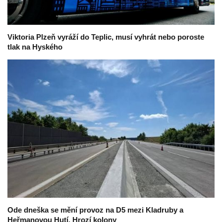
Viktoria Plzeň vyráží do Teplic, musí vyhrát nebo poroste
tlak na Hyského
Ode dneška se mění provoz na D5 mezi Kladruby a
Heřmanovou Hutí. Hrozí kolony