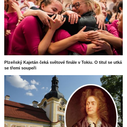
Plzeňský Kajetán čeká světové finále v Tokiu. O titul se utká
se třemi soupeři