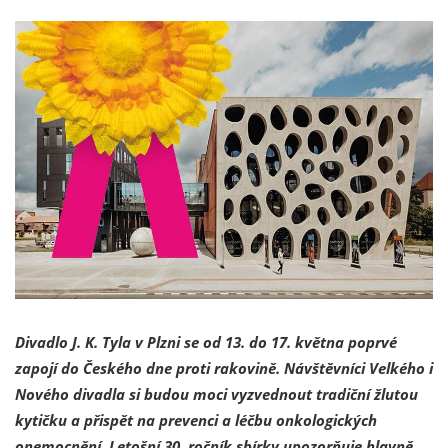
Divadlo J. K. Tyla v Plzni se od 13. do 17. května poprvé
zapojí do Českého dne proti rakovině. Návštěvníci Velkého i
Nového divadla si budou moci vyzvednout tradiční žlutou
kytičku a přispět na prevenci a léčbu onkologických
onemocnění. Letošní 30. ročník sbírky upozorňuje hlavně