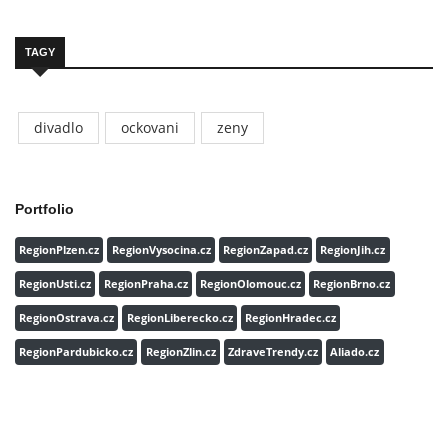
TAGY
divadlo
ockovani
zeny
Portfolio
RegionPlzen.cz
RegionVysocina.cz
RegionZapad.cz
RegionJih.cz
RegionUsti.cz
RegionPraha.cz
RegionOlomouc.cz
RegionBrno.cz
RegionOstrava.cz
RegionLiberecko.cz
RegionHradec.cz
RegionPardubicko.cz
RegionZlin.cz
ZdraveTrendy.cz
Aliado.cz