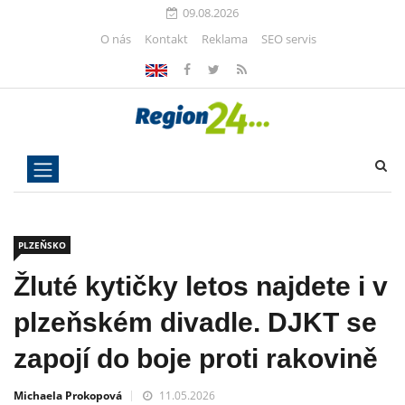
09.08.2026
O nás
Kontakt
Reklama
SEO servis
PLZEŇSKO
Žluté kytičky letos najdete i v
plzeňském divadle. DJKT se
zapojí do boje proti rakovině
Michaela Prokopová
11.05.2026