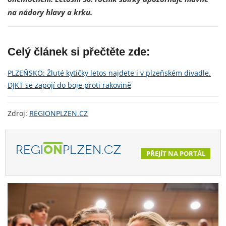
na nádory hlavy a krku.
Celý článek si přečtěte zde:
PLZEŇSKO: Žluté kytičky letos najdete i v plzeňském divadle.
DJKT se zapojí do boje proti rakovině
Zdroj:
REGIONPLZEN.CZ
REGI
ON
PLZEN.CZ
PŘEJÍT NA PORTÁL